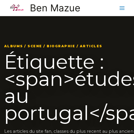
Aller
Ben Mazue
au
contenu
ALBUMS / SCENE / BIOGRAPHIE / ARTICLES
Étiquette :
<span>étude
au
portugal</sp
Les articles du site fan, classes du plus recent au plus ancie