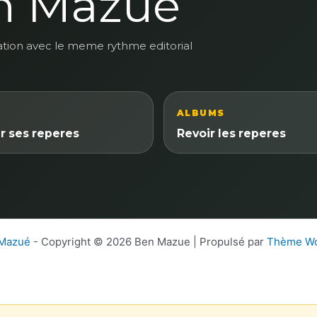
n Mazue
ation avec le meme rythme editorial
ALBUMS
r ses reperes
Revoir les reperes
 Mazué
- Copyright © 2026 Ben Mazue | Propulsé par
Thème Wo