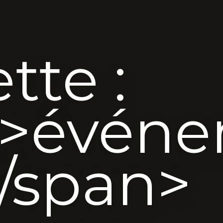
tte :
n>évén
</span>