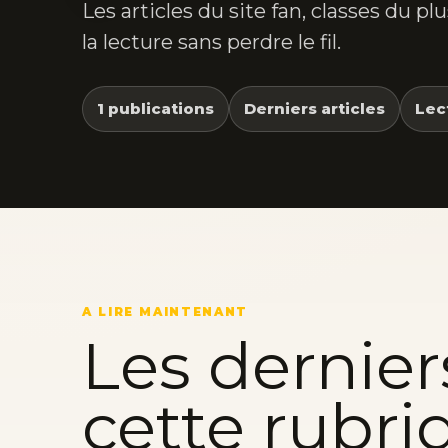
Les articles du site fan, classes du p
la lecture sans perdre le fil.
1 publications
Derniers articles
Lec
A LIRE MAINTENANT
Les dernier
cette rubri