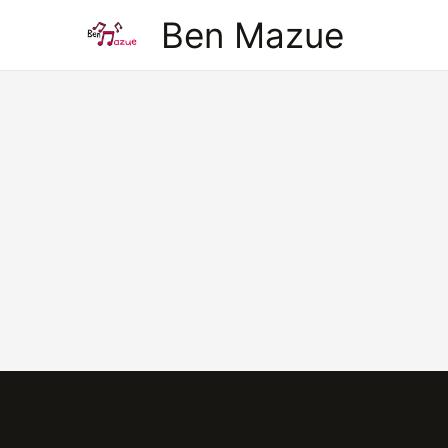
Aller
Ben Mazue
au
contenu