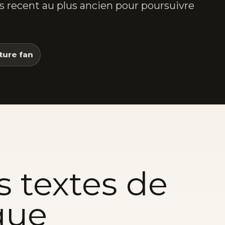
lus recent au plus ancien pour poursuivre
ture fan
s textes de
que