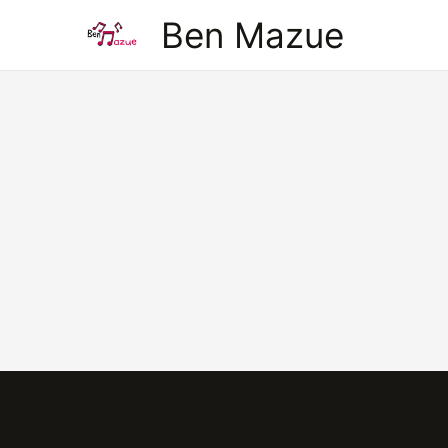
Aller
Ben Mazue
au
contenu