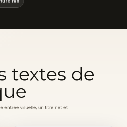
ture fan
s textes de
que
entree visuelle, un titre net et