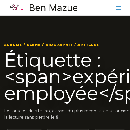
Aller
Ben Mazue
au
contenu
ALBUMS / SCENE / BIOGRAPHIE / ARTICLES
Étiquette :
<span>expér
employée</s
Les articles du site fan, classes du plus recent au plus anci
la lecture sans perdre le fil.