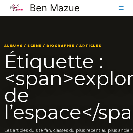
Aller
Ben Mazue
au
contenu
ALBUMS / SCENE / BIOGRAPHIE / ARTICLES
Étiquette :
<span>explor
de
l’espace</sp
Les articles du site fan, classes du plus recent au plus ancie