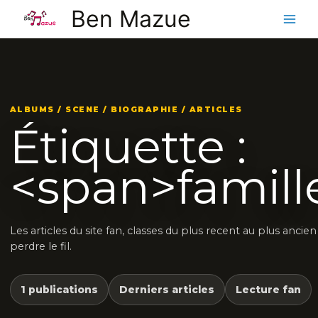
Aller
Ben Mazue
au
contenu
ALBUMS / SCENE / BIOGRAPHIE / ARTICLES
Étiquette :
<span>famill
Les articles du site fan, classes du plus recent au plus ancie
perdre le fil.
1 publications
Derniers articles
Lecture fan