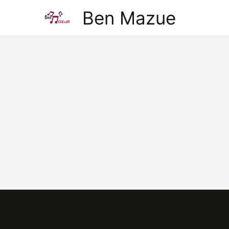
Aller
Ben Mazue
au
contenu