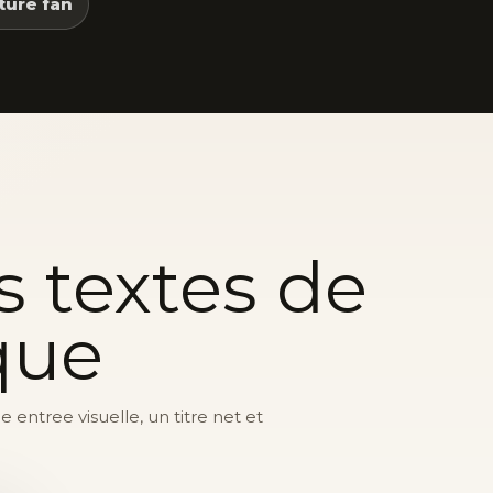
ture fan
s textes de
que
entree visuelle, un titre net et