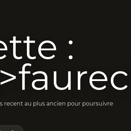
tte :
>faurec
lus recent au plus ancien pour poursuivre