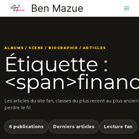
Aller
Ben Mazue
au
contenu
ALBUMS / SCENE / BIOGRAPHIE / ARTICLES
Étiquette :
<span>finan
Les articles du site fan, classes du plus recent au plus ancie
perdre le fil.
6 publications
Derniers articles
Lecture fan