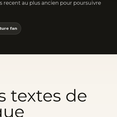
lus recent au plus ancien pour poursuivre
ture fan
s textes de
que