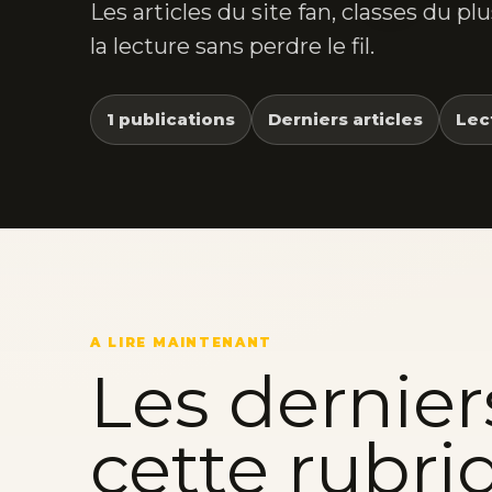
Les articles du site fan, classes du p
la lecture sans perdre le fil.
1 publications
Derniers articles
Lec
A LIRE MAINTENANT
Les dernier
cette rubri