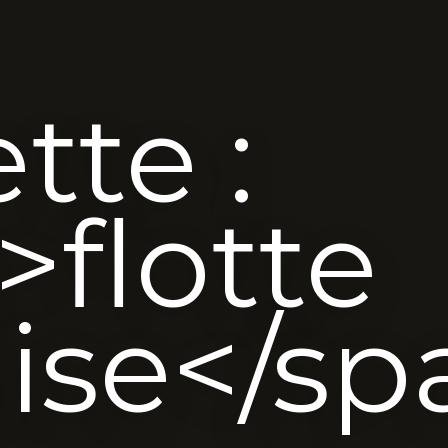
tte :
>flotte
aise</sp