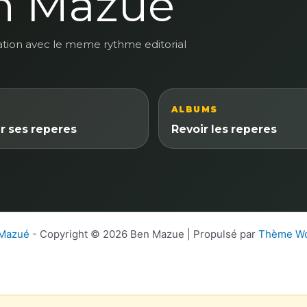
n Mazue
ation avec le meme rythme editorial
ALBUMS
r ses reperes
Revoir les reperes
 Mazué
- Copyright © 2026 Ben Mazue | Propulsé par
Thème Wo