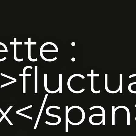
tte :
>fluctu
ix</span