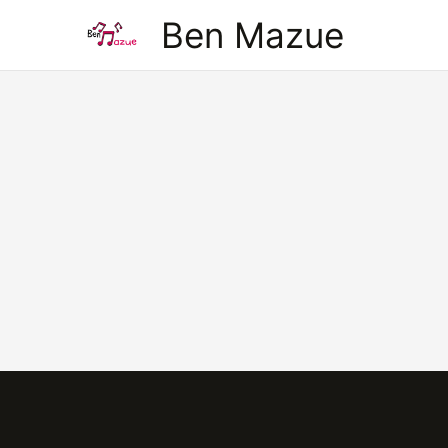
Aller
Ben Mazue
au
contenu