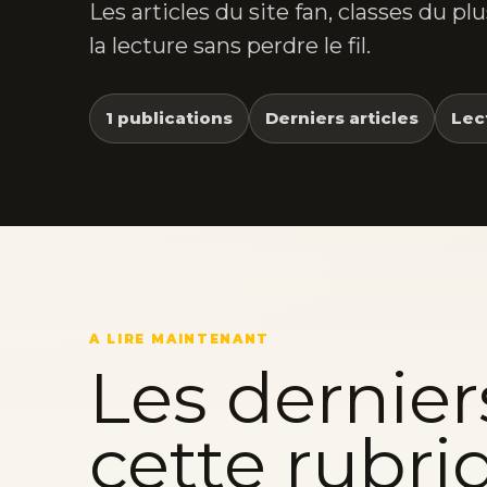
Les articles du site fan, classes du p
la lecture sans perdre le fil.
1 publications
Derniers articles
Lec
A LIRE MAINTENANT
Les dernier
cette rubri