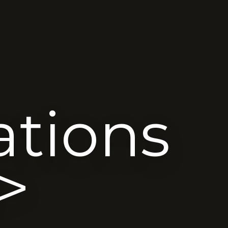
ations
>