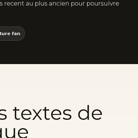
lus recent au plus ancien pour poursuivre
ture fan
s textes de
que