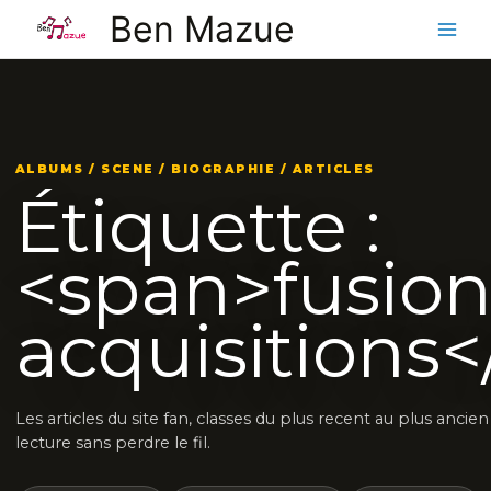
Aller
Ben Mazue
au
contenu
ALBUMS / SCENE / BIOGRAPHIE / ARTICLES
Étiquette :
<span>fusion
acquisitions
Les articles du site fan, classes du plus recent au plus ancie
lecture sans perdre le fil.