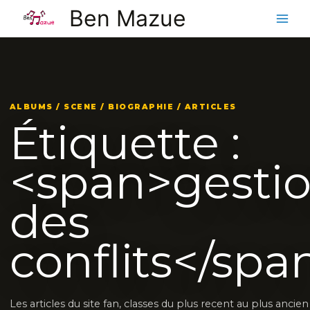
Aller
Ben Mazue
au
contenu
ALBUMS / SCENE / BIOGRAPHIE / ARTICLES
Étiquette :
<span>gesti
des
conflits</spa
Les articles du site fan, classes du plus recent au plus ancien