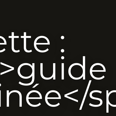
tte :
>guide
née</s