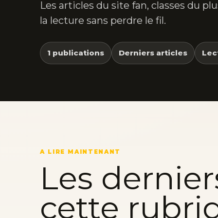
Les articles du site fan, classes du p
la lecture sans perdre le fil.
1 publications
Derniers articles
Lec
A LIRE MAINTENANT
Les dernier
cette rubri