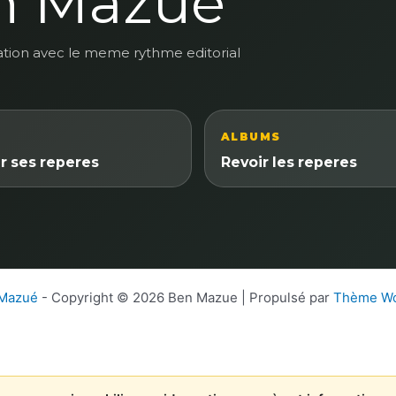
n Mazue
ation avec le meme rythme editorial
ALBUMS
r ses reperes
Revoir les reperes
 Mazué
- Copyright © 2026 Ben Mazue | Propulsé par
Thème Wo