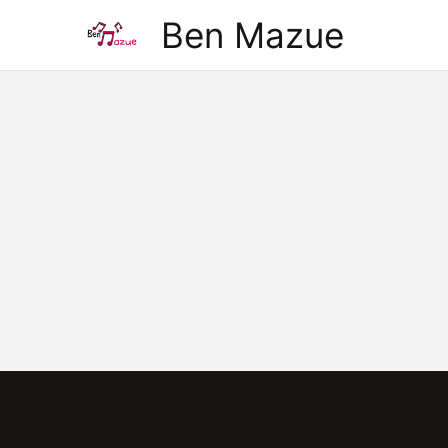
Aller
Ben Mazue
au
contenu