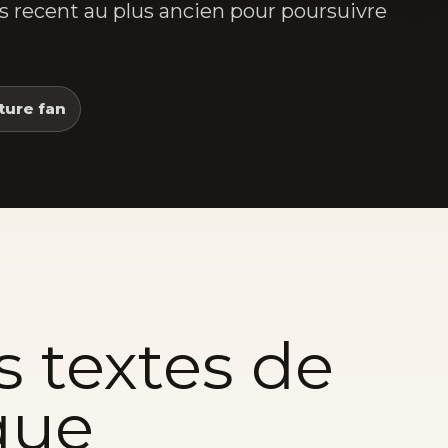
lus recent au plus ancien pour poursuivre
ture fan
s textes de
que