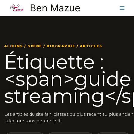
Aller
Ben Mazue
au
contenu
ALBUMS / SCENE / BIOGRAPHIE / ARTICLES
Étiquette :
<span>guide
streaming</
Les articles du site fan, classes du plus recent au plus anci
la lecture sans perdre le fil.