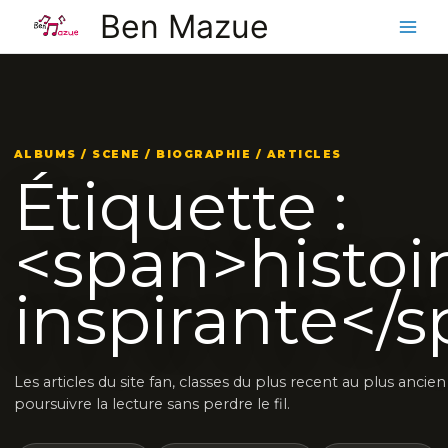
Aller
Ben Mazue
au
contenu
ALBUMS / SCENE / BIOGRAPHIE / ARTICLES
Étiquette :
<span>histoi
inspirante</
Les articles du site fan, classes du plus recent au plus ancie
poursuivre la lecture sans perdre le fil.