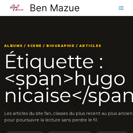
Aller
Ben Mazue
au
contenu
ALBUMS / SCENE / BIOGRAPHIE / ARTICLES
Étiquette :
<span>hugo
nicaise</spa
Les articles du site fan, classes du plus recent au plus ancien
pour poursuivre la lecture sans perdre le fil.