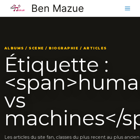
Aller
Ben Mazue
au
contenu
ALBUMS / SCENE / BIOGRAPHIE / ARTICLES
Étiquette :
<span>huma
vs
machines</s
Les articles du site fan, classes du plus recent au plus ancie