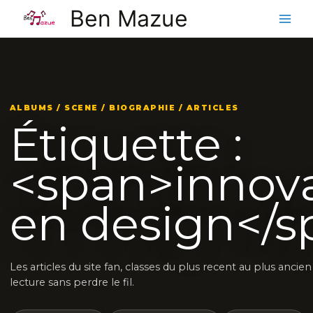
Aller
Ben Mazue
au
contenu
ALBUMS / SCENE / BIOGRAPHIE / ARTICLES
Étiquette :
<span>innova
en design</s
Les articles du site fan, classes du plus recent au plus ancie
lecture sans perdre le fil.