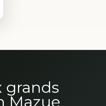
x grands
n Mazue