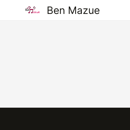
Aller
Ben Mazue
au
contenu