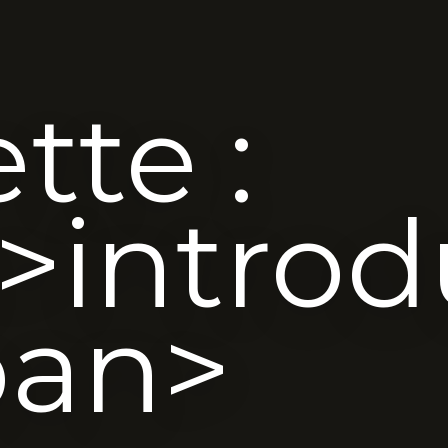
tte :
>introd
pan>