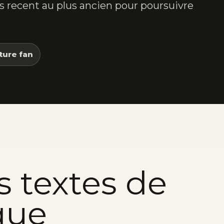
lus recent au plus ancien pour poursuivre
ture fan
s textes de
que