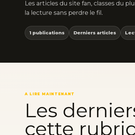
Les articles du site fan, classes du p
la lecture sans perdre le fil.
1 publications
Derniers articles
Lec
A LIRE MAINTENANT
Les dernier
cette rubri