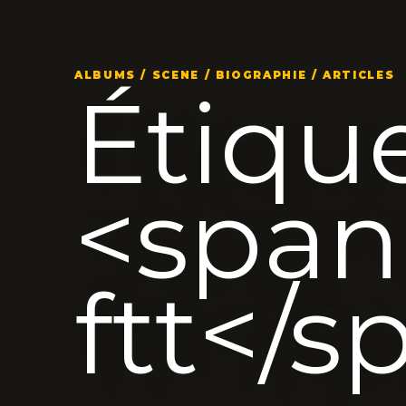
ALBUMS / SCENE / BIOGRAPHIE / ARTICLES
Étique
<span
ftt</s