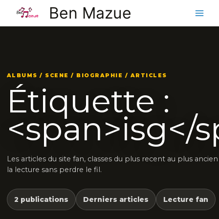
Aller
Ben Mazue
au
contenu
ALBUMS / SCENE / BIOGRAPHIE / ARTICLES
Étiquette :
<span>isg</
Les articles du site fan, classes du plus recent au plus anci
la lecture sans perdre le fil.
2 publications
Derniers articles
Lecture fan