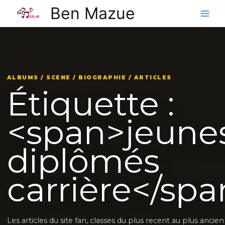
Aller
Ben Mazue
au
contenu
ALBUMS / SCENE / BIOGRAPHIE / ARTICLES
Étiquette :
<span>jeune
diplômés
carrière</sp
Les articles du site fan, classes du plus recent au plus ancie