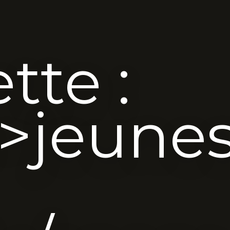
tte :
>jeune