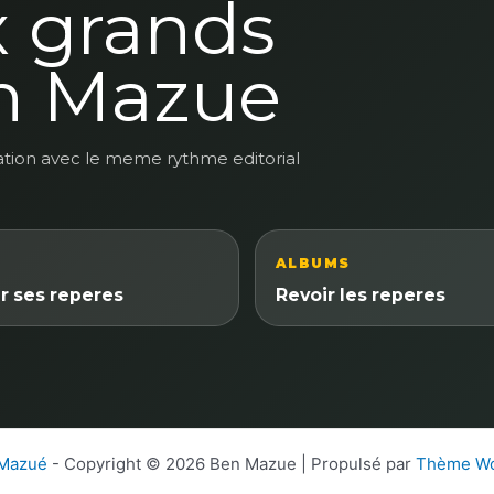
x grands
n Mazue
ation avec le meme rythme editorial
ALBUMS
r ses reperes
Revoir les reperes
 Mazué
- Copyright © 2026 Ben Mazue | Propulsé par
Thème Wo