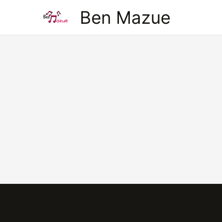
Aller
Ben Mazue
au
contenu