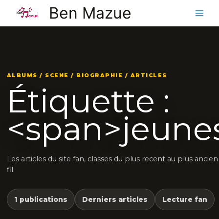
Aller
Ben Mazue
au
contenu
ALBUMS / SCENE / BIOGRAPHIE / ARTICLES
Étiquette :
<span>jeune
Les articles du site fan, classes du plus recent au plus ancie
fil.
1 publications
Derniers articles
Lecture fan