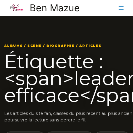
Aller
Ben Mazue
au
contenu
ALBUMS / SCENE / BIOGRAPHIE / ARTICLES
Étiquette :
<span>leader
efficace</sp
Les articles du site fan, classes du plus recent au plus ancie
poursuivre la lecture sans perdre le fil.