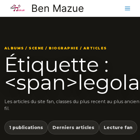
Aller
Ben Mazue
au
contenu
ALBUMS / SCENE / BIOGRAPHIE / ARTICLES
Étiquette :
<span>legol
Les articles du site fan, classes du plus recent au plus ancie
fil.
1 publications
Derniers articles
Lecture fan