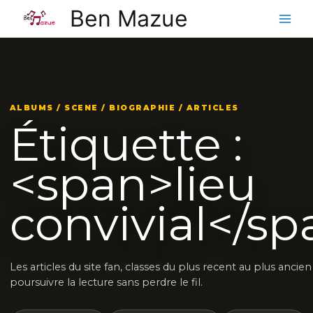
Aller
Ben Mazue
au
contenu
ALBUMS / SCENE / BIOGRAPHIE / ARTICLES
Étiquette :
<span>lieu
convivial</s
Les articles du site fan, classes du plus recent au plus ancie
poursuivre la lecture sans perdre le fil.