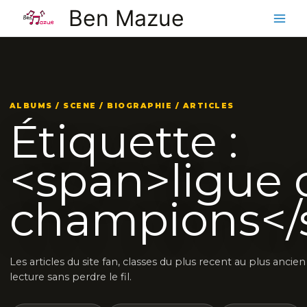
Aller
Ben Mazue
au
contenu
ALBUMS / SCENE / BIOGRAPHIE / ARTICLES
Étiquette :
<span>ligue 
champions</
Les articles du site fan, classes du plus recent au plus ancie
lecture sans perdre le fil.