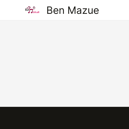
Aller
Ben Mazue
au
contenu