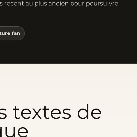
lus recent au plus ancien pour poursuivre
ture fan
s textes de
que