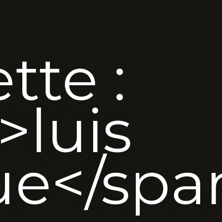
tte :
>luis
ue</spa