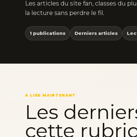
Les articles du site fan, classes du p
la lecture sans perdre le fil.
1 publications
Derniers articles
Lec
A LIRE MAINTENANT
Les dernier
cette rubri