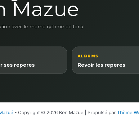
n Mazue
ation avec le meme rythme editorial
ALBUMS
r ses reperes
Revoir les reperes
 Mazué
- Copyright © 2026 Ben Mazue | Propulsé par
Thème Wo