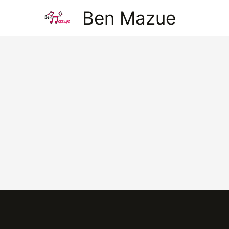
Aller
Ben Mazue
au
contenu