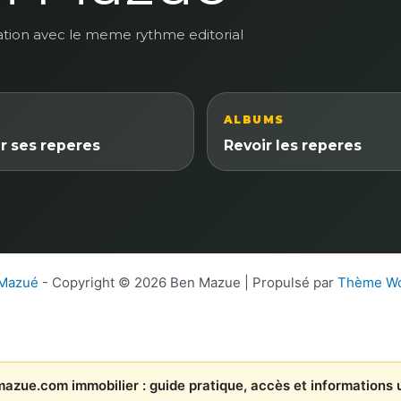
ation avec le meme rythme editorial
ALBUMS
r ses reperes
Revoir les reperes
 Mazué
- Copyright © 2026 Ben Mazue | Propulsé par
Thème Wo
azue.com immobilier : guide pratique, accès et informations u