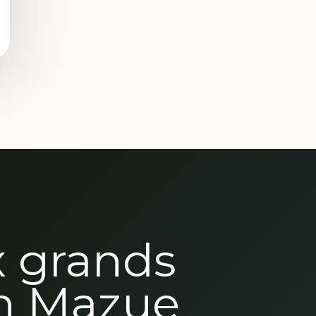
x grands
n Mazue