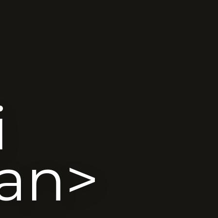
i
an>