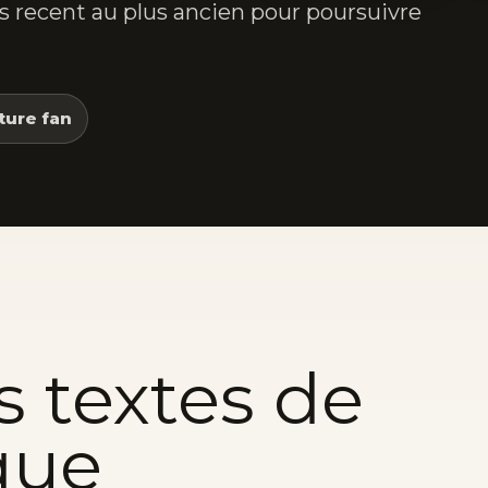
lus recent au plus ancien pour poursuivre
ture fan
s textes de
que