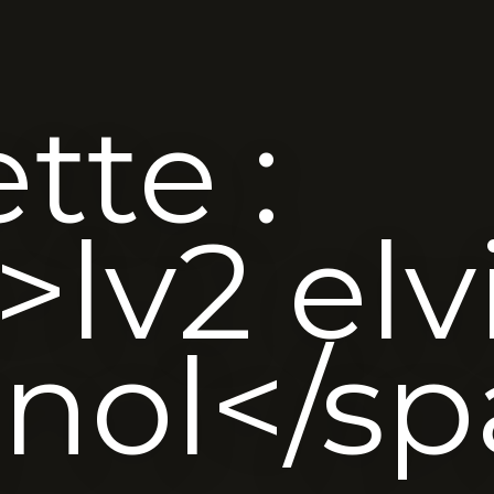
tte :
lv2 elv
nol</sp