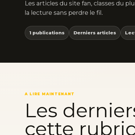
Les articles du site fan, classes du p
la lecture sans perdre le fil.
1 publications
Derniers articles
Lec
A LIRE MAINTENANT
Les dernier
cette rubri