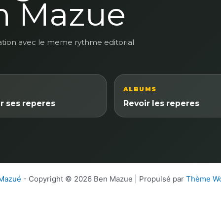
n Mazue
ation avec le meme rythme editorial
ALBUMS
r ses reperes
Revoir les reperes
 Mazué
- Copyright © 2026 Ben Mazue | Propulsé par
Thème Wo