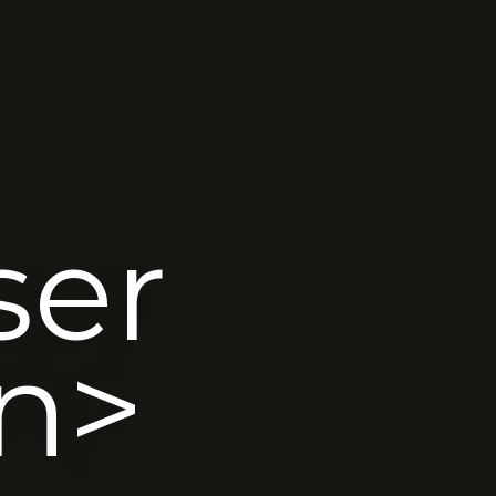
ser
an>