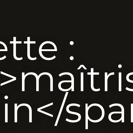
tte :
>maîtri
din</sp