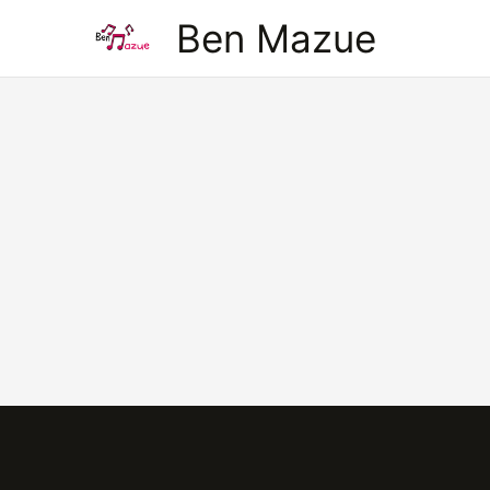
Aller
Ben Mazue
au
contenu