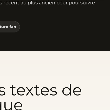
lus recent au plus ancien pour poursuivre
ture fan
s textes de
que