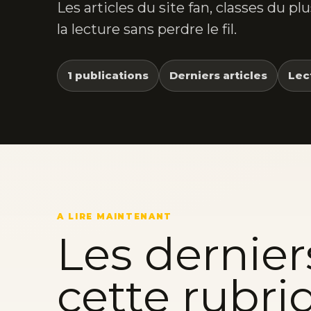
Les articles du site fan, classes du p
la lecture sans perdre le fil.
1 publications
Derniers articles
Lec
A LIRE MAINTENANT
Les dernier
cette rubri