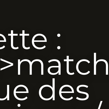
tte :
n>match
gue des