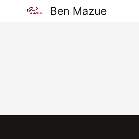
Aller
Ben Mazue
au
contenu