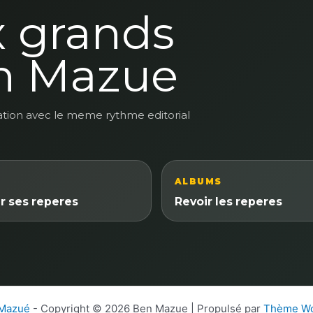
x grands
n Mazue
ation avec le meme rythme editorial
ALBUMS
r ses reperes
Revoir les reperes
 Mazué
- Copyright © 2026 Ben Mazue | Propulsé par
Thème Wo