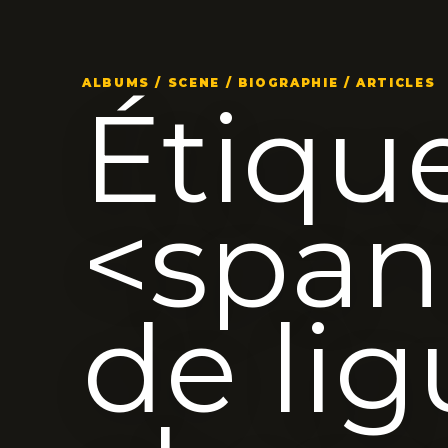
ALBUMS / SCENE / BIOGRAPHIE / ARTICLES
Étique
<spa
de li