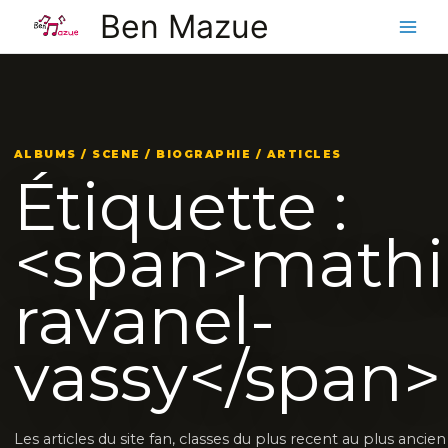
Aller
Ben Mazue
au
contenu
ALBUMS / SCENE / BIOGRAPHIE / ARTICLES
Étiquette :
<span>mathi
ravanel-
vassy</span>
Les articles du site fan, classes du plus recent au plus ancie