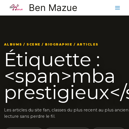
Aller
Ben Mazue
au
contenu
ALBUMS / SCENE / BIOGRAPHIE / ARTICLES
Étiquette :
<span>mba
prestigieux<
Les articles du site fan, classes du plus recent au plus ancie
lecture sans perdre le fil.