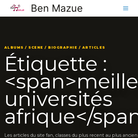
Aller
Ben Mazue
au
contenu
ALBUMS / SCENE / BIOGRAPHIE / ARTICLES
Étiquette :
<span>meille
universités
afrique</spa
Les articles du site fan, classes du plus recent au plus ancie