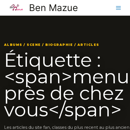
Aller
Ben Mazue
au
contenu
ALBUMS / SCENE / BIOGRAPHIE / ARTICLES
Étiquette :
<span>menui
près de chez
vous</span>
Les articles du site fan, classes du plus recent au plus ancie