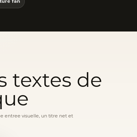
ture fan
s textes de
que
entree visuelle, un titre net et