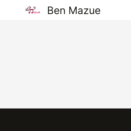
Aller
Ben Mazue
au
contenu