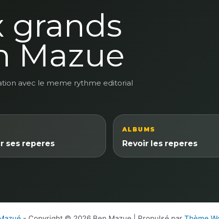
x grands
n Mazue
ation avec le meme rythme editorial
ALBUMS
r ses reperes
Revoir les reperes
 Mazué
- Copyright © 2026 Ben Mazue | Propulsé par
Thème Wo