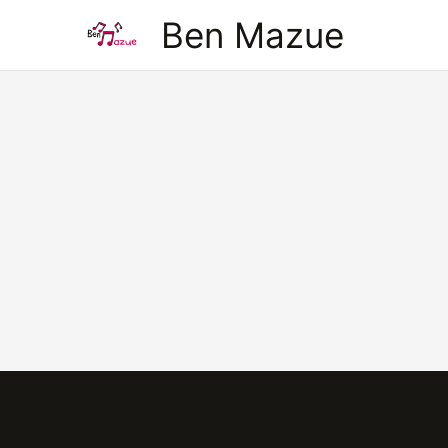
Aller
Ben Mazue
au
contenu