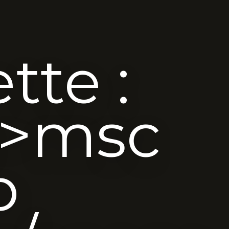
tte :
n>msc
p