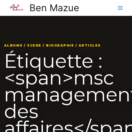
Aller
Ben Mazue
au
contenu
ALBUMS / SCENE / BIOGRAPHIE / ARTICLES
Étiquette :
<span>msc
managemen
des
affaires</spa