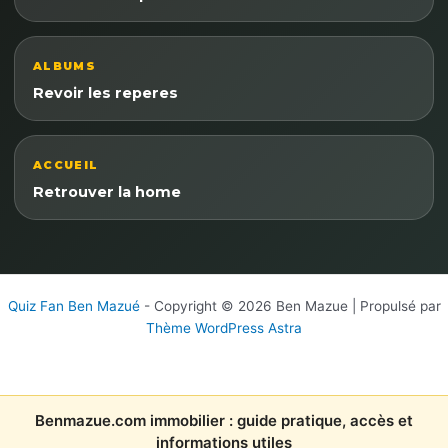
ALBUMS
Revoir les reperes
ACCUEIL
Retrouver la home
Quiz Fan Ben Mazué
- Copyright © 2026 Ben Mazue | Propulsé par
Thème WordPress Astra
Benmazue.com immobilier : guide pratique, accès et
informations utiles