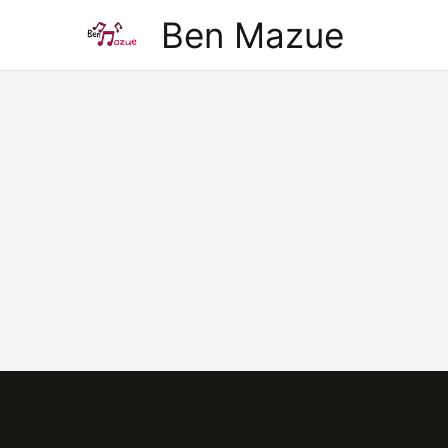
Aller
Ben Mazue
au
contenu