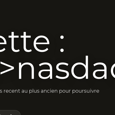
tte :
>nasda
lus recent au plus ancien pour poursuivre