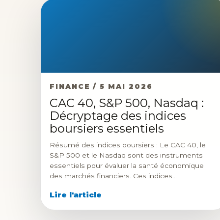
FINANCE / 5 MAI 2026
CAC 40, S&P 500, Nasdaq :
Décryptage des indices
boursiers essentiels
Résumé des indices boursiers : Le CAC 40, le
S&P 500 et le Nasdaq sont des instruments
essentiels pour évaluer la santé économique
des marchés financiers. Ces indices…
Lire l'article