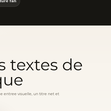
ture fan
s textes de
que
entree visuelle, un titre net et