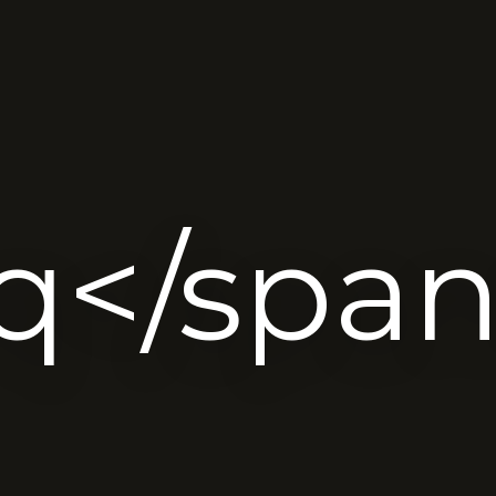
q</spa