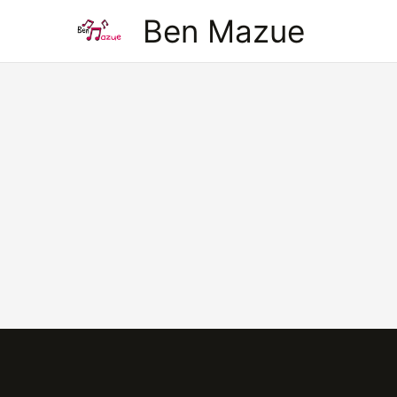
Aller
Ben Mazue
au
contenu