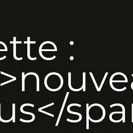
tte :
n>nouve
s</spa