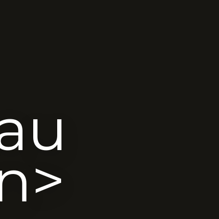
au
n>