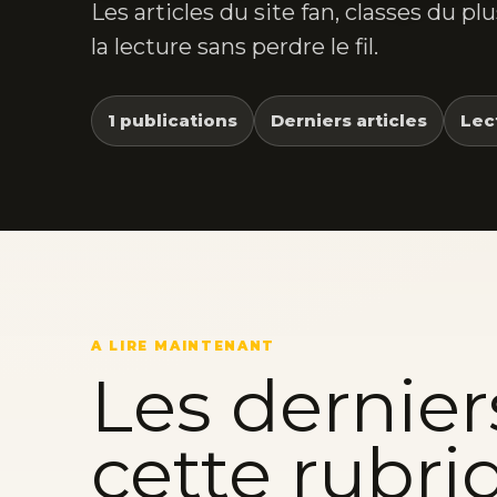
Les articles du site fan, classes du p
la lecture sans perdre le fil.
1 publications
Derniers articles
Lec
A LIRE MAINTENANT
Les dernier
cette rubri