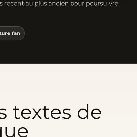
lus recent au plus ancien pour poursuivre
ture fan
s textes de
que