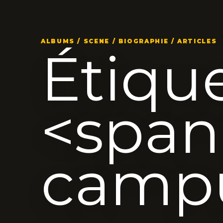
ALBUMS / SCENE / BIOGRAPHIE / ARTICLES
Étique
<spa
campu