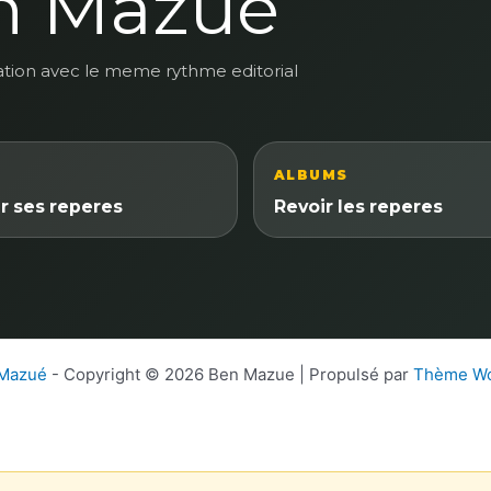
n Mazue
ation avec le meme rythme editorial
ALBUMS
r ses reperes
Revoir les reperes
 Mazué
- Copyright © 2026 Ben Mazue | Propulsé par
Thème Wo