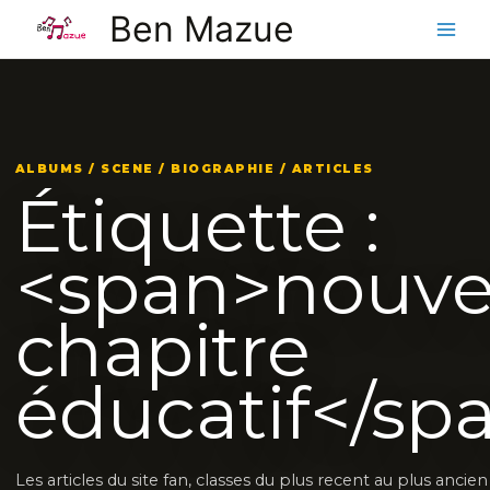
Aller
Ben Mazue
au
contenu
ALBUMS / SCENE / BIOGRAPHIE / ARTICLES
Étiquette :
<span>nouv
chapitre
éducatif</sp
Les articles du site fan, classes du plus recent au plus ancie