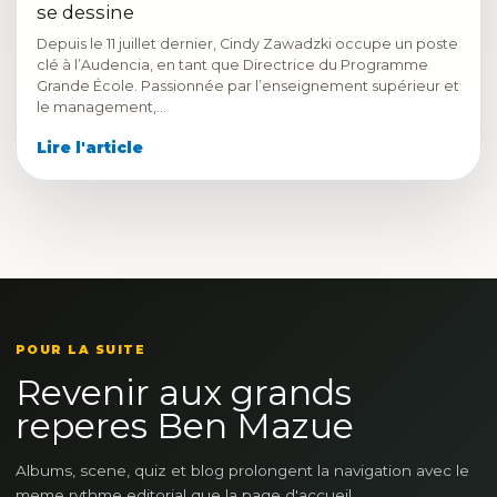
se dessine
Depuis le 11 juillet dernier, Cindy Zawadzki occupe un poste
clé à l’Audencia, en tant que Directrice du Programme
Grande École. Passionnée par l’enseignement supérieur et
le management,…
Lire l'article
POUR LA SUITE
Revenir aux grands
reperes Ben Mazue
Albums, scene, quiz et blog prolongent la navigation avec le
meme rythme editorial que la page d'accueil.