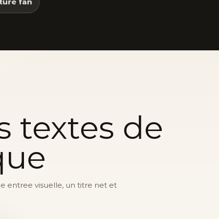
ture fan
s textes de
que
entree visuelle, un titre net et