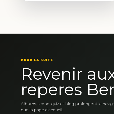
POUR LA SUITE
Revenir au
reperes Be
Albums, scene, quiz et blog prolongent la navig
que la page d'accueil.