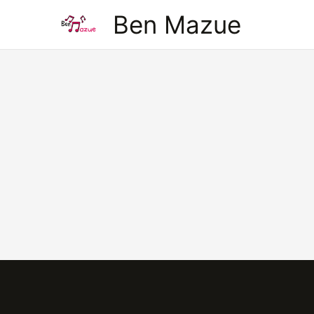
Aller
Ben Mazue
au
contenu