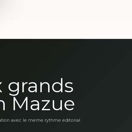
x grands
n Mazue
ation avec le meme rythme editorial