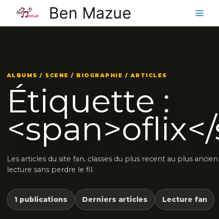
Aller
Ben Mazue
au
contenu
ALBUMS / SCENE / BIOGRAPHIE / ARTICLES
Étiquette :
<span>oflix<
Les articles du site fan, classes du plus recent au plus ancie
lecture sans perdre le fil.
1 publications
Derniers articles
Lecture fan