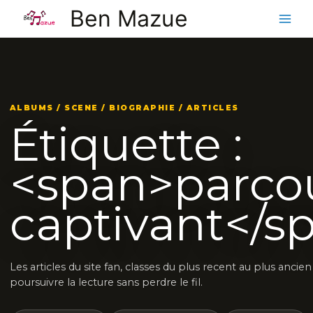
Aller
Ben Mazue
au
contenu
ALBUMS / SCENE / BIOGRAPHIE / ARTICLES
Étiquette :
<span>parco
captivant</s
Les articles du site fan, classes du plus recent au plus ancie
poursuivre la lecture sans perdre le fil.