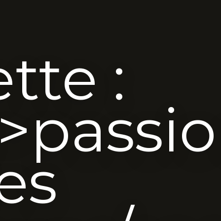
tte :
>passi
es