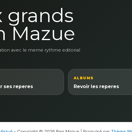
x grands
n Mazue
ation avec le meme rythme editorial
ALBUMS
r ses reperes
Revoir les reperes
 Mazué
- Copyright © 2026 Ben Mazue | Propulsé par
Thème Wo