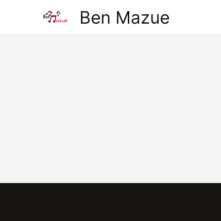
Aller
Ben Mazue
au
contenu