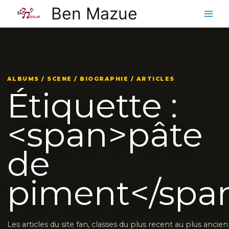
Aller
Ben Mazue
au
contenu
ALBUMS / SCENE / BIOGRAPHIE / ARTICLES
Étiquette :
<span>pâte
de
piment</spa
Les articles du site fan, classes du plus recent au plus ancien