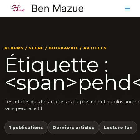
Aller
Ben Mazue
au
contenu
ALBUMS / SCENE / BIOGRAPHIE / ARTICLES
Étiquette :
<span>pehd<
Les articles du site fan, classes du plus recent au plus ancie
sans perdre le fil.
1 publications
Derniers articles
Lecture fan