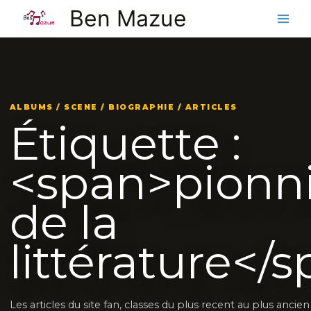
Aller
Ben Mazue
au
contenu
ALBUMS / SCENE / BIOGRAPHIE / ARTICLES
Étiquette :
<span>pionni
de la
littérature</
Les articles du site fan, classes du plus recent au plus ancie