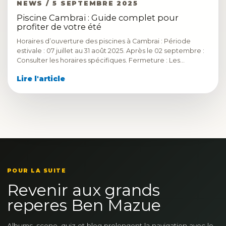
NEWS / 5 SEPTEMBRE 2025
Piscine Cambrai : Guide complet pour
profiter de votre été
Horaires d’ouverture des piscines à Cambrai : Période
estivale : 07 juillet au 31 août 2025. Après le 02 septembre :
Consulter les horaires spécifiques. Fermeture : Les…
Lire l'article
POUR LA SUITE
Revenir aux grands
reperes Ben Mazue
Albums, scene, quiz et blog prolongent la navigation avec le